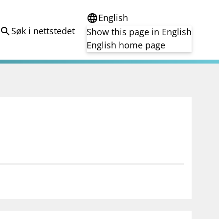
English
language
Søk i nettstedet
search
Show this page in English
English home page
e
Tema
Bærekraft
reg
DORA
Folkefinansiering
Kryptoeiendelsloven (MiCA)
Overtakelsestilbud
Alle tema
notifications_none
on for investorer
Abonner på nyhetsvarsel