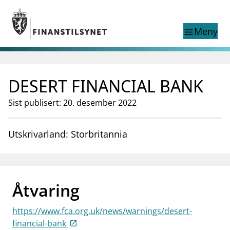
Gå til hovedinnhold
Gå til søkesiden
Meny
menu
Show this page in
Søk i
search
language
DESERT FINANCIAL BANK
English
nettstedet
English
English home page
Sist publisert: 20. desember 2022
Tilsyn
Aktuelt
Utskrivarland: Storbritannia
Finanstilsynets registre
Tema
supervisor_account
Forbrukerinformasjon
Åtvaring
business
Om Finanstilsynet
https://www.fca.org.uk/news/warnings/desert-
mail_outline
Kontakt oss
financial-bank