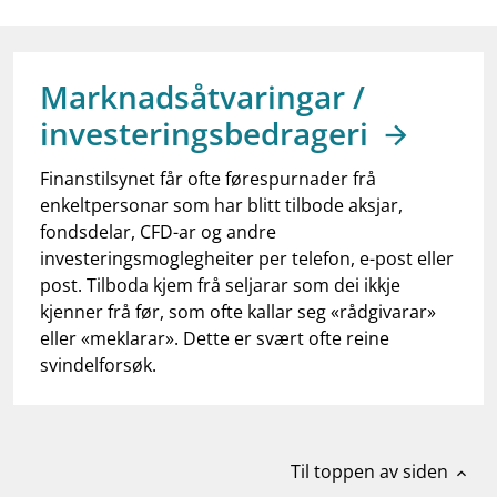
work_outline
Jobb hos oss
dashboard
Informasjon for investorer
Marknadsåtvaringar /
notifications_none
Abonner på nyhetsvarsel
investeringsbedrageri
Finanstilsynet får ofte førespurnader frå
enkeltpersonar som har blitt tilbode aksjar,
fondsdelar, CFD-ar og andre
investeringsmoglegheiter per telefon, e-post eller
post. Tilboda kjem frå seljarar som dei ikkje
kjenner frå før, som ofte kallar seg «rådgivarar»
eller «meklarar». Dette er svært ofte reine
svindelforsøk.
Til toppen av siden
expand_less