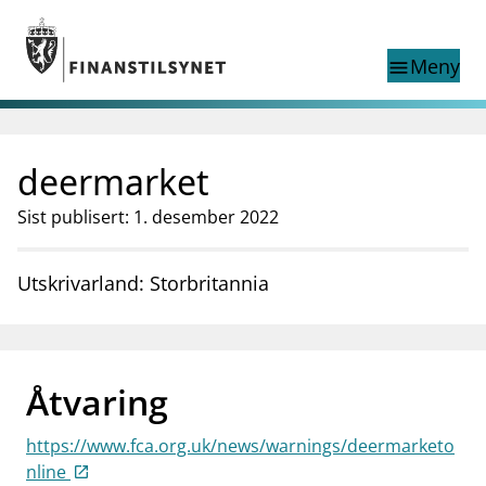
Gå til hovedinnhold
Gå til søkesiden
Meny
menu
Show this page in
Søk i
search
language
deermarket
English
nettstedet
English
English home page
Sist publisert: 1. desember 2022
Tilsyn
Aktuelt
Utskrivarland: Storbritannia
Finanstilsynets registre
Tema
supervisor_account
Forbrukerinformasjon
Åtvaring
business
Om Finanstilsynet
https://www.fca.org.uk/news/warnings/deermarketo
mail_outline
Kontakt oss
nline