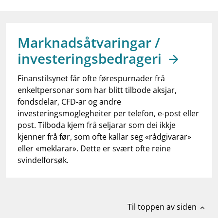
work_outline
Jobb hos oss
dashboard
Informasjon for investorer
Marknadsåtvaringar /
notifications_none
Abonner på nyhetsvarsel
investeringsbedrageri
Finanstilsynet får ofte førespurnader frå
enkeltpersonar som har blitt tilbode aksjar,
fondsdelar, CFD-ar og andre
investeringsmoglegheiter per telefon, e-post eller
post. Tilboda kjem frå seljarar som dei ikkje
kjenner frå før, som ofte kallar seg «rådgivarar»
eller «meklarar». Dette er svært ofte reine
svindelforsøk.
Til toppen av siden
expand_less