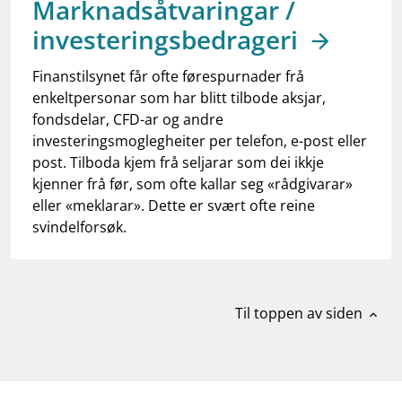
Marknadsåtvaringar /
work_outline
Jobb hos oss
investeringsbedrageri
dashboard
Informasjon for investorer
Finanstilsynet får ofte førespurnader frå
notifications_none
Abonner på nyhetsvarsel
enkeltpersonar som har blitt tilbode aksjar,
fondsdelar, CFD-ar og andre
investeringsmoglegheiter per telefon, e-post eller
post. Tilboda kjem frå seljarar som dei ikkje
kjenner frå før, som ofte kallar seg «rådgivarar»
eller «meklarar». Dette er svært ofte reine
svindelforsøk.
Til toppen av siden
expand_less