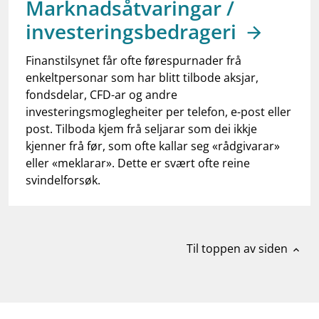
Marknadsåtvaringar /
work_outline
Jobb hos oss
investeringsbedrageri
dashboard
Informasjon for investorer
Finanstilsynet får ofte førespurnader frå
notifications_none
Abonner på nyhetsvarsel
enkeltpersonar som har blitt tilbode aksjar,
fondsdelar, CFD-ar og andre
investeringsmoglegheiter per telefon, e-post eller
post. Tilboda kjem frå seljarar som dei ikkje
kjenner frå før, som ofte kallar seg «rådgivarar»
eller «meklarar». Dette er svært ofte reine
svindelforsøk.
Til toppen av siden
expand_less