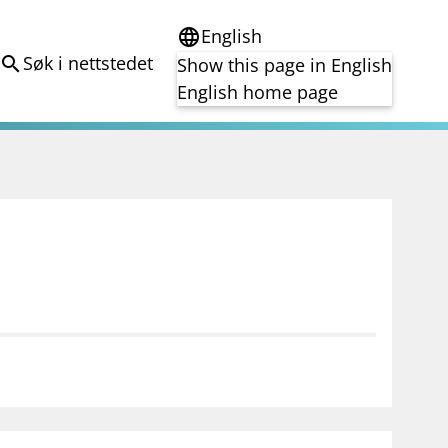
English
language
Søk i nettstedet
search
Show this page in English
English home page
e
Tema
Bærekraft
reg
DORA
Folkefinansiering
Kryptoeiendelsloven (MiCA)
Overtakelsestilbud
Alle tema
notifications_none
on for investorer
Abonner på nyhetsvarsel