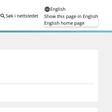
English
language
Søk i nettstedet
search
Show this page in English
English home page
e
Tema
Bærekraft
reg
DORA
Folkefinansiering
Kryptoeiendelsloven (MiCA)
Overtakelsestilbud
Alle tema
notifications_none
on for investorer
Abonner på nyhetsvarsel