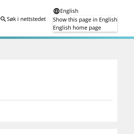
English
language
Søk i nettstedet
search
Show this page in English
English home page
e
Tema
Bærekraft
reg
DORA
Folkefinansiering
Kryptoeiendelsloven (MiCA)
Overtakelsestilbud
Alle tema
notifications_none
on for investorer
Abonner på nyhetsvarsel