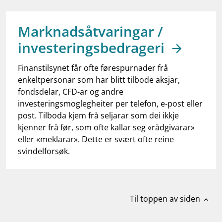
work_outline
Jobb hos oss
dashboard
Informasjon for investorer
Marknadsåtvaringar /
investeringsbedrageri
notifications_none
Abonner på nyhetsvarsel
Finanstilsynet får ofte førespurnader frå
enkeltpersonar som har blitt tilbode aksjar,
fondsdelar, CFD-ar og andre
investeringsmoglegheiter per telefon, e-post eller
post. Tilboda kjem frå seljarar som dei ikkje
kjenner frå før, som ofte kallar seg «rådgivarar»
eller «meklarar». Dette er svært ofte reine
svindelforsøk.
Til toppen av siden
expand_less