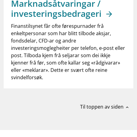
Marknadsåtvaringar /
work_outline
Jobb hos oss
investeringsbedrageri
dashboard
Informasjon for investorer
Finanstilsynet får ofte førespurnader frå
notifications_none
Abonner på nyhetsvarsel
enkeltpersonar som har blitt tilbode aksjar,
fondsdelar, CFD-ar og andre
investeringsmoglegheiter per telefon, e-post eller
post. Tilboda kjem frå seljarar som dei ikkje
kjenner frå før, som ofte kallar seg «rådgivarar»
eller «meklarar». Dette er svært ofte reine
svindelforsøk.
Til toppen av siden
expand_less