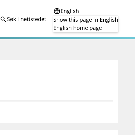
English
language
Søk i nettstedet
search
Show this page in English
English home page
e
Tema
Bærekraft
reg
DORA
Folkefinansiering
Kryptoeiendelsloven (MiCA)
Overtakelsestilbud
Alle tema
notifications_none
on for investorer
Abonner på nyhetsvarsel