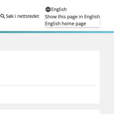
English
language
Søk i nettstedet
search
Show this page in English
English home page
e
Tema
Bærekraft
reg
DORA
Folkefinansiering
Kryptoeiendelsloven (MiCA)
Overtakelsestilbud
Alle tema
notifications_none
on for investorer
Abonner på nyhetsvarsel