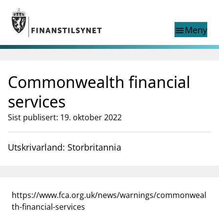
Gå til hovedinnhold
Gå til søkesiden
Meny
menu
Show this page in
Søk i
search
language
Commonwealth financial
English
nettstedet
English
English home page
services
Tilsyn
Sist publisert: 19. oktober 2022
Aktuelt
Finanstilsynets registre
Tema
Utskrivarland: Storbritannia
supervisor_account
Forbrukerinformasjon
business
Om Finanstilsynet
https://www.fca.org.uk/news/warnings/commonweal
mail_outline
Kontakt oss
th-financial-services