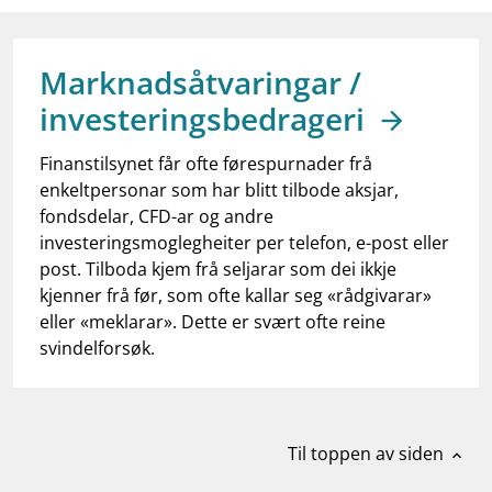
work_outline
Jobb hos oss
dashboard
Informasjon for investorer
Marknadsåtvaringar /
notifications_none
Abonner på nyhetsvarsel
investeringsbedrageri
Finanstilsynet får ofte førespurnader frå
enkeltpersonar som har blitt tilbode aksjar,
fondsdelar, CFD-ar og andre
investeringsmoglegheiter per telefon, e-post eller
post. Tilboda kjem frå seljarar som dei ikkje
kjenner frå før, som ofte kallar seg «rådgivarar»
eller «meklarar». Dette er svært ofte reine
svindelforsøk.
Til toppen av siden
expand_less