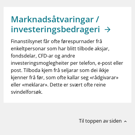
work_outline
Jobb hos oss
dashboard
Informasjon for investorer
Marknadsåtvaringar /
investeringsbedrageri
notifications_none
Abonner på nyhetsvarsel
Finanstilsynet får ofte førespurnader frå
enkeltpersonar som har blitt tilbode aksjar,
fondsdelar, CFD-ar og andre
investeringsmoglegheiter per telefon, e-post eller
post. Tilboda kjem frå seljarar som dei ikkje
kjenner frå før, som ofte kallar seg «rådgivarar»
eller «meklarar». Dette er svært ofte reine
svindelforsøk.
Til toppen av siden
expand_less