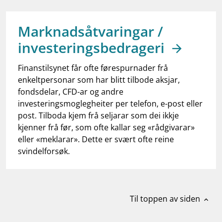
work_outline
Jobb hos oss
dashboard
Informasjon for investorer
Marknadsåtvaringar /
investeringsbedrageri
notifications_none
Abonner på nyhetsvarsel
Finanstilsynet får ofte førespurnader frå
enkeltpersonar som har blitt tilbode aksjar,
fondsdelar, CFD-ar og andre
investeringsmoglegheiter per telefon, e-post eller
post. Tilboda kjem frå seljarar som dei ikkje
kjenner frå før, som ofte kallar seg «rådgivarar»
eller «meklarar». Dette er svært ofte reine
svindelforsøk.
Til toppen av siden
expand_less