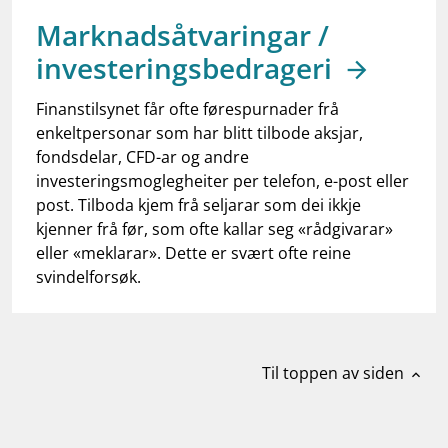
work_outline
Jobb hos oss
Marknadsåtvaringar /
dashboard
Informasjon for investorer
investeringsbedrageri
notifications_none
Abonner på nyhetsvarsel
Finanstilsynet får ofte førespurnader frå
enkeltpersonar som har blitt tilbode aksjar,
fondsdelar, CFD-ar og andre
investeringsmoglegheiter per telefon, e-post eller
post. Tilboda kjem frå seljarar som dei ikkje
kjenner frå før, som ofte kallar seg «rådgivarar»
eller «meklarar». Dette er svært ofte reine
svindelforsøk.
Til toppen av siden
expand_less