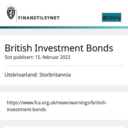
Gå til hovedinnhold
Gå til søkesiden
Meny
menu
Show this page in
Søk i
search
language
British Investment Bonds
English
nettstedet
English
English home page
Sist publisert: 15. februar 2022
Tilsyn
Aktuelt
Utskrivarland: Storbritannia
Finanstilsynets registre
Tema
supervisor_account
Forbrukerinformasjon
https://www.fca.org.uk/news/warnings/british-
business
Om Finanstilsynet
investment-bonds
mail_outline
Kontakt oss