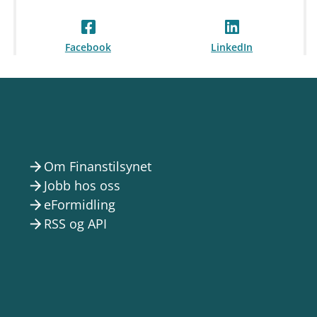
Facebook
LinkedIn
Om Finanstilsynet
arrow_forward
Jobb hos oss
arrow_forward
eFormidling
arrow_forward
RSS og API
arrow_forward