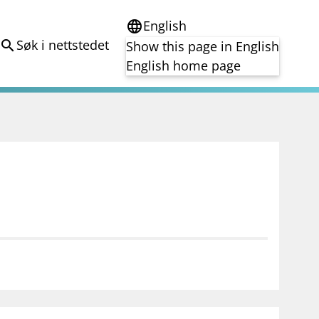
English
language
Søk i nettstedet
search
Show this page in English
English home page
e
Tema
Bærekraft
reg
DORA
Folkefinansiering
Kryptoeiendelsloven (MiCA)
Overtakelsestilbud
Alle tema
notifications_none
on for investorer
Abonner på nyhetsvarsel