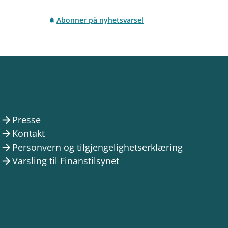
Abonner på nyhetsvarsel
Presse
arrow_forward
Kontakt
arrow_forward
Personvern og tilgjengelighetserklæring
arrow_forward
Varsling til Finanstilsynet
arrow_forward