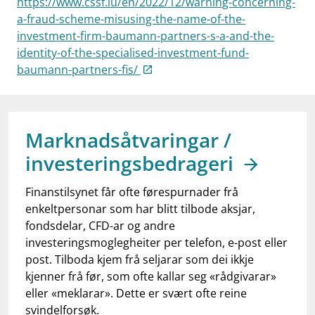
https://www.cssf.lu/en/2022/12/warning-concerning-
work_outline
Jobb hos oss
a-fraud-scheme-misusing-the-name-of-the-
investment-firm-baumann-partners-s-a-and-the-
dashboard
Informasjon for investorer
identity-of-the-specialised-investment-fund-
notifications_none
Abonner på nyhetsvarsel
baumann-partners-fis/
Marknadsåtvaringar /
investeringsbedrageri
Finanstilsynet får ofte førespurnader frå
enkeltpersonar som har blitt tilbode aksjar,
fondsdelar, CFD-ar og andre
investeringsmoglegheiter per telefon, e-post eller
post. Tilboda kjem frå seljarar som dei ikkje
kjenner frå før, som ofte kallar seg «rådgivarar»
eller «meklarar». Dette er svært ofte reine
svindelforsøk.