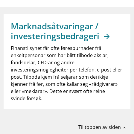
work_outline
Jobb hos oss
dashboard
Informasjon for investorer
Marknadsåtvaringar /
notifications_none
Abonner på nyhetsvarsel
investeringsbedrageri
Finanstilsynet får ofte førespurnader frå
enkeltpersonar som har blitt tilbode aksjar,
fondsdelar, CFD-ar og andre
investeringsmoglegheiter per telefon, e-post eller
post. Tilboda kjem frå seljarar som dei ikkje
kjenner frå før, som ofte kallar seg «rådgivarar»
eller «meklarar». Dette er svært ofte reine
svindelforsøk.
Til toppen av siden
expand_less