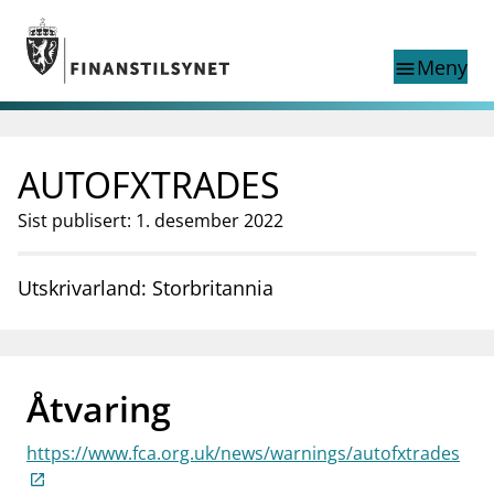
Gå til hovedinnhold
Gå til søkesiden
Meny
menu
Show this page in
Søk i
search
language
AUTOFXTRADES
English
nettstedet
English
English home page
Sist publisert: 1. desember 2022
Tilsyn
Aktuelt
Utskrivarland: Storbritannia
Finanstilsynets registre
Tema
supervisor_account
Forbrukerinformasjon
Åtvaring
business
Om Finanstilsynet
https://www.fca.org.uk/news/warnings/autofxtrades
mail_outline
Kontakt oss