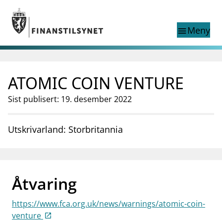
Gå til hovedinnhold
Gå til søkesiden
Meny
menu
Show this page in
Søk i
search
language
ATOMIC COIN VENTURE
English
nettstedet
English
English home page
Sist publisert: 19. desember 2022
Tilsyn
Aktuelt
Utskrivarland: Storbritannia
Finanstilsynets registre
Tema
supervisor_account
Forbrukerinformasjon
Åtvaring
business
Om Finanstilsynet
https://www.fca.org.uk/news/warnings/atomic-coin-
mail_outline
Kontakt oss
venture