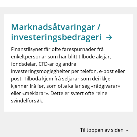
work_outline
Jobb hos oss
dashboard
Informasjon for investorer
Marknadsåtvaringar /
notifications_none
Abonner på nyhetsvarsel
investeringsbedrageri
Finanstilsynet får ofte førespurnader frå
enkeltpersonar som har blitt tilbode aksjar,
fondsdelar, CFD-ar og andre
investeringsmoglegheiter per telefon, e-post eller
post. Tilboda kjem frå seljarar som dei ikkje
kjenner frå før, som ofte kallar seg «rådgivarar»
eller «meklarar». Dette er svært ofte reine
svindelforsøk.
Til toppen av siden
expand_less