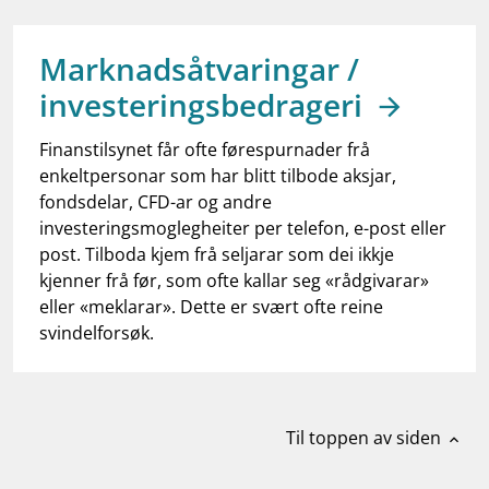
work_outline
Jobb hos oss
dashboard
Informasjon for investorer
Marknadsåtvaringar /
investeringsbedrageri
notifications_none
Abonner på nyhetsvarsel
Finanstilsynet får ofte førespurnader frå
enkeltpersonar som har blitt tilbode aksjar,
fondsdelar, CFD-ar og andre
investeringsmoglegheiter per telefon, e-post eller
post. Tilboda kjem frå seljarar som dei ikkje
kjenner frå før, som ofte kallar seg «rådgivarar»
eller «meklarar». Dette er svært ofte reine
svindelforsøk.
Til toppen av siden
expand_less