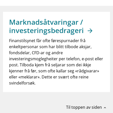
work_outline
Jobb hos oss
dashboard
Informasjon for investorer
Marknadsåtvaringar /
notifications_none
Abonner på nyhetsvarsel
investeringsbedrageri
Finanstilsynet får ofte førespurnader frå
enkeltpersonar som har blitt tilbode aksjar,
fondsdelar, CFD-ar og andre
investeringsmoglegheiter per telefon, e-post eller
post. Tilboda kjem frå seljarar som dei ikkje
kjenner frå før, som ofte kallar seg «rådgivarar»
eller «meklarar». Dette er svært ofte reine
svindelforsøk.
Til toppen av siden
expand_less