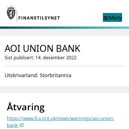
Gå til hovedinnhold
Gå til søkesiden
Meny
menu
Show this page in
Søk i
search
language
AOI UNION BANK
English
nettstedet
English
English home page
Sist publisert: 14. desember 2022
Tilsyn
Aktuelt
Utskrivarland: Storbritannia
Finanstilsynets registre
Tema
supervisor_account
Forbrukerinformasjon
Åtvaring
business
Om Finanstilsynet
https://www.fca.org.uk/news/warnings/aoi-union-
mail_outline
Kontakt oss
bank