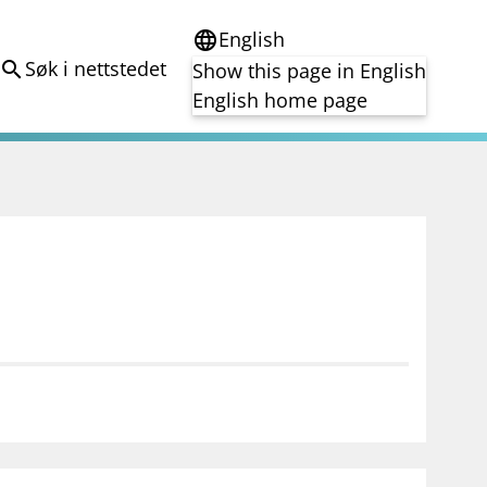
English
language
Søk i nettstedet
search
Show this page in English
English home page
e
Tema
Bærekraft
reg
DORA
Folkefinansiering
Kryptoeiendelsloven (MiCA)
Overtakelsestilbud
Alle tema
notifications_none
on for investorer
Abonner på nyhetsvarsel