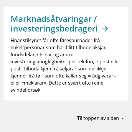
work_outline
Jobb hos oss
dashboard
Informasjon for investorer
Marknadsåtvaringar /
investeringsbedrageri
notifications_none
Abonner på nyhetsvarsel
Finanstilsynet får ofte førespurnader frå
enkeltpersonar som har blitt tilbode aksjar,
fondsdelar, CFD-ar og andre
investeringsmoglegheiter per telefon, e-post eller
post. Tilboda kjem frå seljarar som dei ikkje
kjenner frå før, som ofte kallar seg «rådgivarar»
eller «meklarar». Dette er svært ofte reine
svindelforsøk.
Til toppen av siden
expand_less