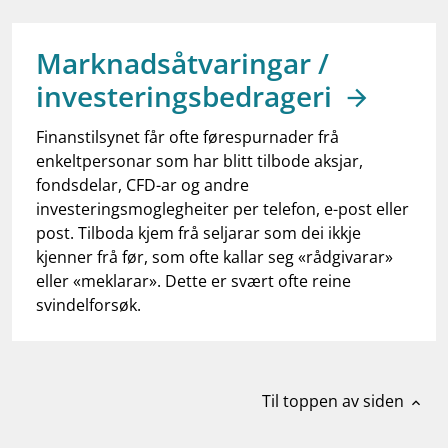
work_outline
Jobb hos oss
dashboard
Informasjon for investorer
Marknadsåtvaringar /
investeringsbedrageri
notifications_none
Abonner på nyhetsvarsel
Finanstilsynet får ofte førespurnader frå
enkeltpersonar som har blitt tilbode aksjar,
fondsdelar, CFD-ar og andre
investeringsmoglegheiter per telefon, e-post eller
post. Tilboda kjem frå seljarar som dei ikkje
kjenner frå før, som ofte kallar seg «rådgivarar»
eller «meklarar». Dette er svært ofte reine
svindelforsøk.
Til toppen av siden
expand_less