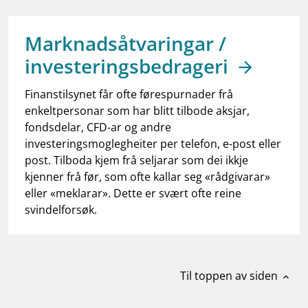
work_outline
Jobb hos oss
dashboard
Informasjon for investorer
Marknadsåtvaringar /
investeringsbedrageri
notifications_none
Abonner på nyhetsvarsel
Finanstilsynet får ofte førespurnader frå
enkeltpersonar som har blitt tilbode aksjar,
fondsdelar, CFD-ar og andre
investeringsmoglegheiter per telefon, e-post eller
post. Tilboda kjem frå seljarar som dei ikkje
kjenner frå før, som ofte kallar seg «rådgivarar»
eller «meklarar». Dette er svært ofte reine
svindelforsøk.
Til toppen av siden
expand_less