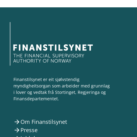
Finanstilsynet er eit sjølvstendig
myndigheitsorgan som arbeider med grunnlag
i lover og vedtak frå Stortinget, Regjeringa og
Finansdepartementet.
Om Finanstilsynet
arrow_forward
Presse
arrow_forward