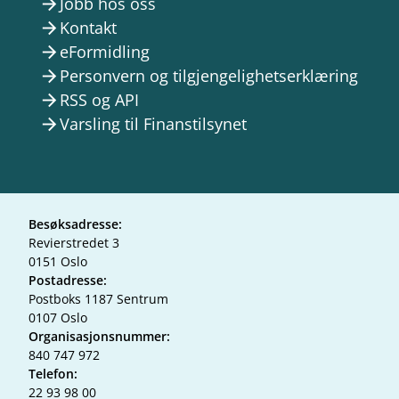
Jobb hos oss
arrow_forward
Kontakt
arrow_forward
eFormidling
arrow_forward
Personvern og tilgjengelighetserklæring
arrow_forward
RSS og API
arrow_forward
Varsling til Finanstilsynet
arrow_forward
Besøksadresse:
Revierstredet 3
0151 Oslo
Postadresse:
Postboks 1187 Sentrum
0107 Oslo
Organisasjonsnummer:
840 747 972
Telefon:
22 93 98 00