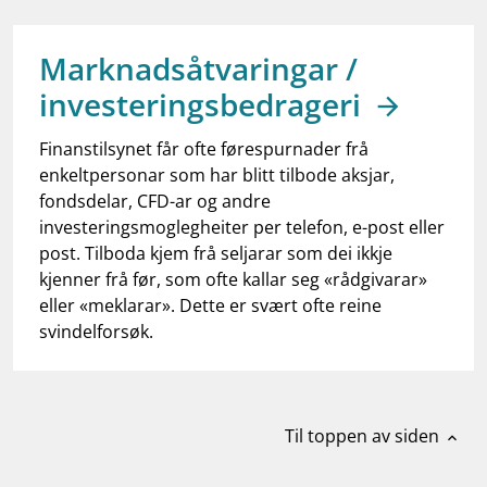
work_outline
Jobb hos oss
dashboard
Informasjon for investorer
Marknadsåtvaringar /
investeringsbedrageri
notifications_none
Abonner på nyhetsvarsel
Finanstilsynet får ofte førespurnader frå
enkeltpersonar som har blitt tilbode aksjar,
fondsdelar, CFD-ar og andre
investeringsmoglegheiter per telefon, e-post eller
post. Tilboda kjem frå seljarar som dei ikkje
kjenner frå før, som ofte kallar seg «rådgivarar»
eller «meklarar». Dette er svært ofte reine
svindelforsøk.
Til toppen av siden
expand_less