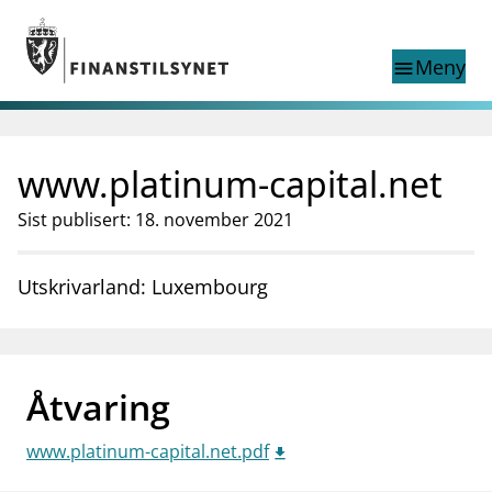
Gå til hovedinnhold
Gå til søkesiden
Meny
menu
Show this page in
Søk i
search
language
www.platinum-capital.net
English
nettstedet
English
English home page
Sist publisert: 18. november 2021
Tilsyn
Aktuelt
Utskrivarland: Luxembourg
Finanstilsynets registre
Tema
supervisor_account
Forbrukerinformasjon
Åtvaring
business
Om Finanstilsynet
www.platinum-capital.net.pdf
mail_outline
Kontakt oss