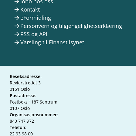
Jobb hos oss
arrow_forward
Kontakt
arrow_forward
eFormidling
arrow_forward
Personvern og tilgjengelighetserklæring
arrow_forward
RSS og API
arrow_forward
Varsling til Finanstilsynet
arrow_forward
Besøksadresse:
Revierstredet 3
0151 Oslo
Postadresse:
Postboks 1187 Sentrum
0107 Oslo
Organisasjonsnummer:
840 747 972
Telefon:
22 93 98 00