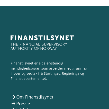
Finanstilsynet er eit sjølvstendig
myndigheitsorgan som arbeider med grunnlag
i lover og vedtak frå Stortinget, Regjeringa og
Finansdepartementet.
Om Finanstilsynet
arrow_forward
Presse
arrow_forward