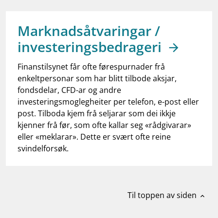
work_outline
Jobb hos oss
dashboard
Informasjon for investorer
Marknadsåtvaringar /
investeringsbedrageri
notifications_none
Abonner på nyhetsvarsel
Finanstilsynet får ofte førespurnader frå
enkeltpersonar som har blitt tilbode aksjar,
fondsdelar, CFD-ar og andre
investeringsmoglegheiter per telefon, e-post eller
post. Tilboda kjem frå seljarar som dei ikkje
kjenner frå før, som ofte kallar seg «rådgivarar»
eller «meklarar». Dette er svært ofte reine
svindelforsøk.
Til toppen av siden
expand_less