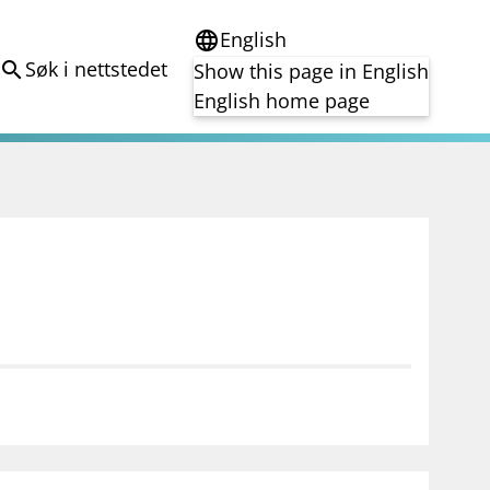
English
language
Søk i nettstedet
search
Show this page in English
English home page
e
Tema
Bærekraft
reg
DORA
Folkefinansiering
Kryptoeiendelsloven (MiCA)
Overtakelsestilbud
Alle tema
notifications_none
on for investorer
Abonner på nyhetsvarsel