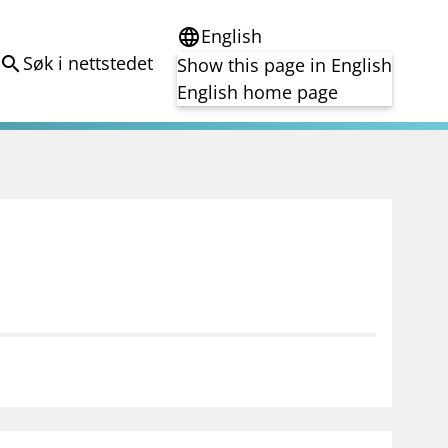
English
language
Søk i nettstedet
search
Show this page in English
English home page
e
Tema
Bærekraft
reg
DORA
Folkefinansiering
Kryptoeiendelsloven (MiCA)
Overtakelsestilbud
Alle tema
notifications_none
on for investorer
Abonner på nyhetsvarsel