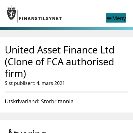
Gå til hovedinnhold
Gå til søkesiden
Meny
menu
Show this page in
Søk i
search
language
United Asset Finance Ltd
English
nettstedet
English
English home page
(Clone of FCA authorised
Tilsyn
firm)
Aktuelt
Finanstilsynets registre
Sist publisert: 4. mars 2021
Tema
supervisor_account
Forbrukerinformasjon
Utskrivarland: Storbritannia
business
Om Finanstilsynet
mail_outline
Kontakt oss