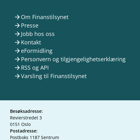
Om Finanstilsynet
arrow_forward
Presse
arrow_forward
Jobb hos oss
arrow_forward
Kontakt
arrow_forward
eFormidling
arrow_forward
Personvern og tilgjengelighetserklæring
arrow_forward
RSS og API
arrow_forward
Varsling til Finanstilsynet
arrow_forward
Besøksadresse:
Revierstredet 3
0151 Oslo
Postadresse:
Postboks 1187 Sentrum