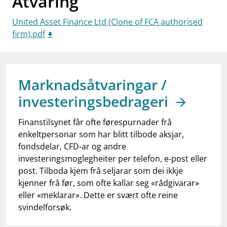
Åtvaring
work_outline
Jobb hos oss
United Asset Finance Ltd (Clone of FCA authorised
dashboard
Informasjon for investorer
firm).pdf
notifications_none
Abonner på nyhetsvarsel
Marknadsåtvaringar /
investeringsbedrageri
Finanstilsynet får ofte førespurnader frå
enkeltpersonar som har blitt tilbode aksjar,
fondsdelar, CFD-ar og andre
investeringsmoglegheiter per telefon, e-post eller
post. Tilboda kjem frå seljarar som dei ikkje
kjenner frå før, som ofte kallar seg «rådgivarar»
eller «meklarar». Dette er svært ofte reine
svindelforsøk.