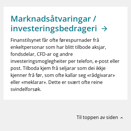
work_outline
Jobb hos oss
dashboard
Informasjon for investorer
Marknadsåtvaringar /
investeringsbedrageri
notifications_none
Abonner på nyhetsvarsel
Finanstilsynet får ofte førespurnader frå
enkeltpersonar som har blitt tilbode aksjar,
fondsdelar, CFD-ar og andre
investeringsmoglegheiter per telefon, e-post eller
post. Tilboda kjem frå seljarar som dei ikkje
kjenner frå før, som ofte kallar seg «rådgivarar»
eller «meklarar». Dette er svært ofte reine
svindelforsøk.
Til toppen av siden
expand_less