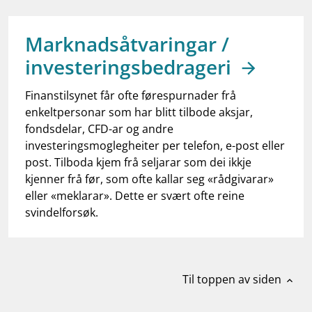
work_outline
Jobb hos oss
dashboard
Informasjon for investorer
Marknadsåtvaringar /
investeringsbedrageri
notifications_none
Abonner på nyhetsvarsel
Finanstilsynet får ofte førespurnader frå
enkeltpersonar som har blitt tilbode aksjar,
fondsdelar, CFD-ar og andre
investeringsmoglegheiter per telefon, e-post eller
post. Tilboda kjem frå seljarar som dei ikkje
kjenner frå før, som ofte kallar seg «rådgivarar»
eller «meklarar». Dette er svært ofte reine
svindelforsøk.
Til toppen av siden
expand_less