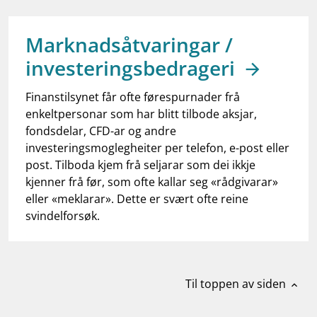
work_outline
Jobb hos oss
dashboard
Informasjon for investorer
Marknadsåtvaringar /
investeringsbedrageri
notifications_none
Abonner på nyhetsvarsel
Finanstilsynet får ofte førespurnader frå
enkeltpersonar som har blitt tilbode aksjar,
fondsdelar, CFD-ar og andre
investeringsmoglegheiter per telefon, e-post eller
post. Tilboda kjem frå seljarar som dei ikkje
kjenner frå før, som ofte kallar seg «rådgivarar»
eller «meklarar». Dette er svært ofte reine
svindelforsøk.
Til toppen av siden
expand_less