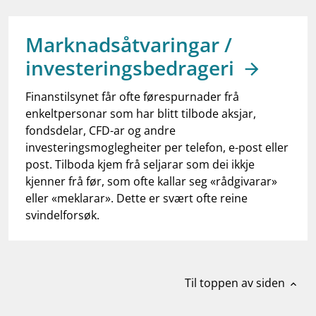
work_outline
Jobb hos oss
dashboard
Informasjon for investorer
Marknadsåtvaringar /
investeringsbedrageri
notifications_none
Abonner på nyhetsvarsel
Finanstilsynet får ofte førespurnader frå
enkeltpersonar som har blitt tilbode aksjar,
fondsdelar, CFD-ar og andre
investeringsmoglegheiter per telefon, e-post eller
post. Tilboda kjem frå seljarar som dei ikkje
kjenner frå før, som ofte kallar seg «rådgivarar»
eller «meklarar». Dette er svært ofte reine
svindelforsøk.
Til toppen av siden
expand_less