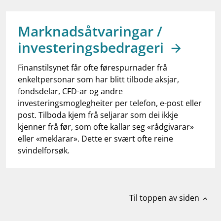
work_outline
Jobb hos oss
dashboard
Informasjon for investorer
Marknadsåtvaringar /
investeringsbedrageri
notifications_none
Abonner på nyhetsvarsel
Finanstilsynet får ofte førespurnader frå
enkeltpersonar som har blitt tilbode aksjar,
fondsdelar, CFD-ar og andre
investeringsmoglegheiter per telefon, e-post eller
post. Tilboda kjem frå seljarar som dei ikkje
kjenner frå før, som ofte kallar seg «rådgivarar»
eller «meklarar». Dette er svært ofte reine
svindelforsøk.
Til toppen av siden
expand_less