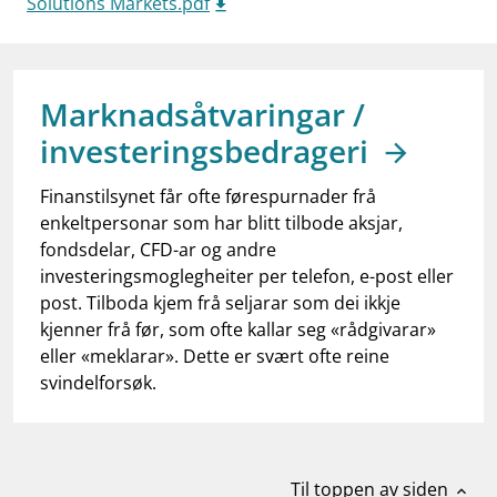
Solutions Markets.pdf
work_outline
Jobb hos oss
dashboard
Informasjon for investorer
notifications_none
Marknadsåtvaringar /
Abonner på nyhetsvarsel
investeringsbedrageri
Finanstilsynet får ofte førespurnader frå
enkeltpersonar som har blitt tilbode aksjar,
fondsdelar, CFD-ar og andre
investeringsmoglegheiter per telefon, e-post eller
post. Tilboda kjem frå seljarar som dei ikkje
kjenner frå før, som ofte kallar seg «rådgivarar»
eller «meklarar». Dette er svært ofte reine
svindelforsøk.
Til toppen av siden
expand_less