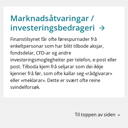
work_outline
Jobb hos oss
dashboard
Informasjon for investorer
Marknadsåtvaringar /
investeringsbedrageri
notifications_none
Abonner på nyhetsvarsel
Finanstilsynet får ofte førespurnader frå
enkeltpersonar som har blitt tilbode aksjar,
fondsdelar, CFD-ar og andre
investeringsmoglegheiter per telefon, e-post eller
post. Tilboda kjem frå seljarar som dei ikkje
kjenner frå før, som ofte kallar seg «rådgivarar»
eller «meklarar». Dette er svært ofte reine
svindelforsøk.
Til toppen av siden
expand_less