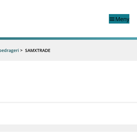
Meny
menu
bedrageri
>
SAMXTRADE
Finanstilsynets registr
Virksomhetsregister
veiledninger
Prospekt grensekryssa til No
Shortsalgregisteret (SSR)
Tredjelandsrevisorregister
porter og vedtak
nar og analysar
og analysar
mail_outline
work_outline
dashboard
net
Kontakt oss
Jobb hos oss
Informasj