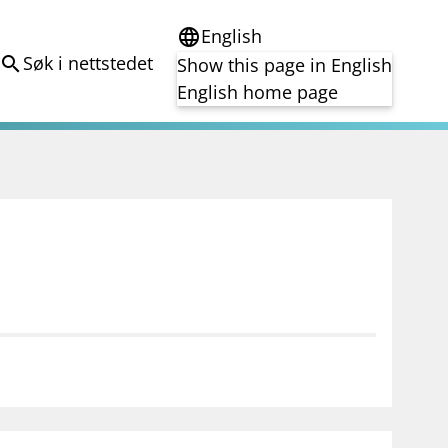
English
language
Søk i nettstedet
search
Show this page in English
English home page
e
Tema
Bærekraft
reg
DORA
Folkefinansiering
Kryptoeiendelsloven (MiCA)
Overtakelsestilbud
Alle tema
notifications_none
on for investorer
Abonner på nyhetsvarsel