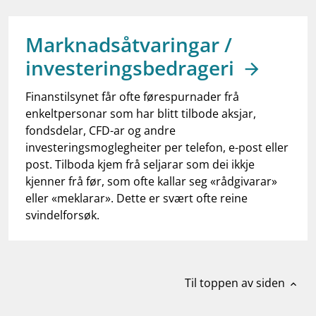
work_outline
Jobb hos oss
dashboard
Informasjon for investorer
Marknadsåtvaringar /
investeringsbedrageri
notifications_none
Abonner på nyhetsvarsel
Finanstilsynet får ofte førespurnader frå
enkeltpersonar som har blitt tilbode aksjar,
fondsdelar, CFD-ar og andre
investeringsmoglegheiter per telefon, e-post eller
post. Tilboda kjem frå seljarar som dei ikkje
kjenner frå før, som ofte kallar seg «rådgivarar»
eller «meklarar». Dette er svært ofte reine
svindelforsøk.
Til toppen av siden
expand_less