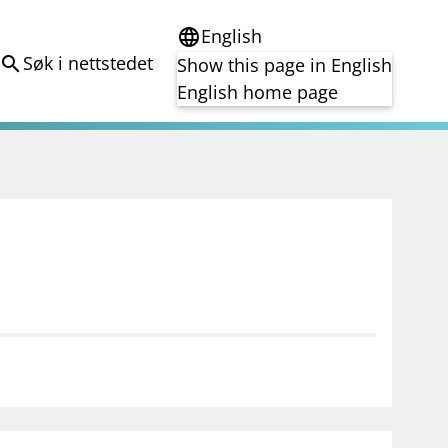
English
language
Søk i nettstedet
search
Show this page in English
English home page
e
Tema
Bærekraft
reg
DORA
Folkefinansiering
Kryptoeiendelsloven (MiCA)
Overtakelsestilbud
Alle tema
notifications_none
on for investorer
Abonner på nyhetsvarsel