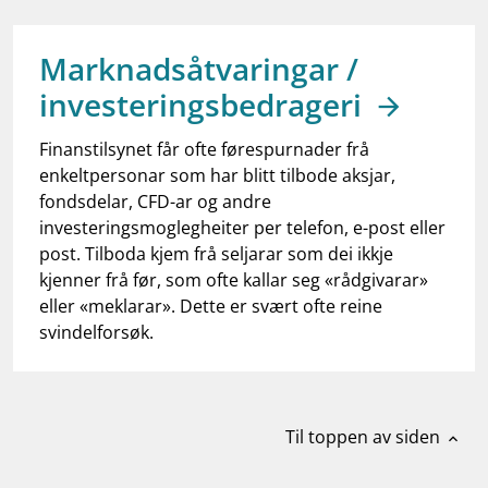
work_outline
Jobb hos oss
dashboard
Informasjon for investorer
Marknadsåtvaringar /
investeringsbedrageri
notifications_none
Abonner på nyhetsvarsel
Finanstilsynet får ofte førespurnader frå
enkeltpersonar som har blitt tilbode aksjar,
fondsdelar, CFD-ar og andre
investeringsmoglegheiter per telefon, e-post eller
post. Tilboda kjem frå seljarar som dei ikkje
kjenner frå før, som ofte kallar seg «rådgivarar»
eller «meklarar». Dette er svært ofte reine
svindelforsøk.
Til toppen av siden
expand_less