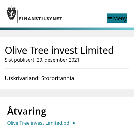
Gå til hovedinnhold
Gå til søkesiden
Meny
menu
Show this page in
Søk i
search
language
Olive Tree invest Limited
English
nettstedet
English
English home page
Sist publisert: 29. desember 2021
Tilsyn
Aktuelt
Utskrivarland: Storbritannia
Finanstilsynets registre
Tema
supervisor_account
Forbrukerinformasjon
Åtvaring
business
Om Finanstilsynet
Olive Tree invest Limited.pdf
mail_outline
Kontakt oss