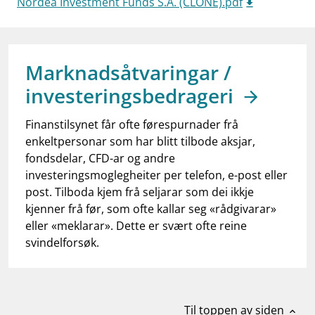
Nordea Investment Funds S.A. (CLONE).pdf
work_outline
Jobb hos oss
dashboard
Informasjon for investorer
notifications_none
Marknadsåtvaringar /
Abonner på nyhetsvarsel
investeringsbedrageri
Finanstilsynet får ofte førespurnader frå
enkeltpersonar som har blitt tilbode aksjar,
fondsdelar, CFD-ar og andre
investeringsmoglegheiter per telefon, e-post eller
post. Tilboda kjem frå seljarar som dei ikkje
kjenner frå før, som ofte kallar seg «rådgivarar»
eller «meklarar». Dette er svært ofte reine
svindelforsøk.
Til toppen av siden
expand_less