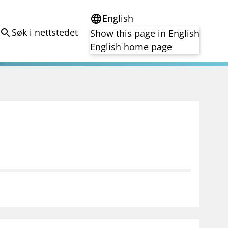
English
language
Søk i nettstedet
search
Show this page in English
English home page
e
Tema
Bærekraft
reg
DORA
Folkefinansiering
Kryptoeiendelsloven (MiCA)
Overtakelsestilbud
Alle tema
notifications_none
on for investorer
Abonner på nyhetsvarsel