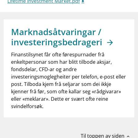
Lifetime Investment Market.pdf
work_outline
Jobb hos oss
dashboard
Informasjon for investorer
notifications_none
Marknadsåtvaringar /
Abonner på nyhetsvarsel
investeringsbedrageri
Finanstilsynet får ofte førespurnader frå
enkeltpersonar som har blitt tilbode aksjar,
fondsdelar, CFD-ar og andre
investeringsmoglegheiter per telefon, e-post eller
post. Tilboda kjem frå seljarar som dei ikkje
kjenner frå før, som ofte kallar seg «rådgivarar»
eller «meklarar». Dette er svært ofte reine
svindelforsøk.
Til toppen av siden
expand_less