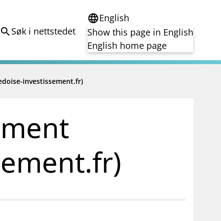
English
language
Søk i nettstedet
search
Show this page in English
English home page
doise-investissement.fr)
e
Tema
Bærekraft
reg
DORA
sement
Folkefinansiering
Kryptoeiendelsloven (MiCA)
Overtakelsestilbud
ement.fr)
Alle tema
notifications_none
on for investorer
Abonner på nyhetsvarsel