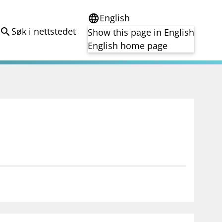
English
language
Søk i nettstedet
search
Show this page in English
English home page
e
Tema
Bærekraft
reg
DORA
Folkefinansiering
Kryptoeiendelsloven (MiCA)
Overtakelsestilbud
Alle tema
notifications_none
on for investorer
Abonner på nyhetsvarsel