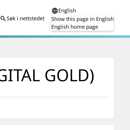
English
language
Søk i nettstedet
search
Show this page in English
English home page
e
Tema
Bærekraft
reg
DORA
IGITAL GOLD)
Folkefinansiering
Kryptoeiendelsloven (MiCA)
Overtakelsestilbud
Alle tema
notifications_none
on for investorer
Abonner på nyhetsvarsel