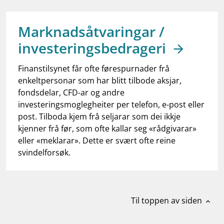
work_outline
Jobb hos oss
dashboard
Informasjon for investorer
Marknadsåtvaringar /
investeringsbedrageri
notifications_none
Abonner på nyhetsvarsel
Finanstilsynet får ofte førespurnader frå
enkeltpersonar som har blitt tilbode aksjar,
fondsdelar, CFD-ar og andre
investeringsmoglegheiter per telefon, e-post eller
post. Tilboda kjem frå seljarar som dei ikkje
kjenner frå før, som ofte kallar seg «rådgivarar»
eller «meklarar». Dette er svært ofte reine
svindelforsøk.
Til toppen av siden
expand_less