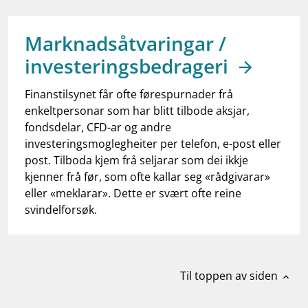
work_outline
Jobb hos oss
dashboard
Informasjon for investorer
Marknadsåtvaringar /
investeringsbedrageri
notifications_none
Abonner på nyhetsvarsel
Finanstilsynet får ofte førespurnader frå
enkeltpersonar som har blitt tilbode aksjar,
fondsdelar, CFD-ar og andre
investeringsmoglegheiter per telefon, e-post eller
post. Tilboda kjem frå seljarar som dei ikkje
kjenner frå før, som ofte kallar seg «rådgivarar»
eller «meklarar». Dette er svært ofte reine
svindelforsøk.
Til toppen av siden
expand_less